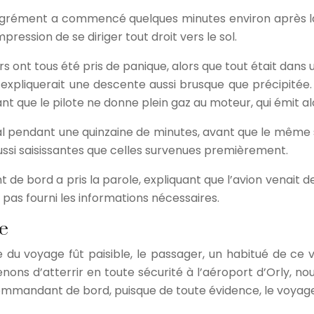
sagrément a commencé quelques minutes environ après la d
pression de se diriger tout droit vers le sol.
s ont tous été pris de panique, alors que tout était dans u
qui expliquerait une descente aussi brusque que précipité
t que le pilote ne donne plein gaz au moteur, qui émit alo
 pendant une quinzaine de minutes, avant que le même scé
ussi saisissantes que celles survenues premièrement.
e bord a pris la parole, expliquant que l’avion venait de
t pas fourni les informations nécessaires.
e
ite du voyage fût paisible, le passager, un habitué de c
ons d’atterrir en toute sécurité à l’aéroport d’Orly, nou
mmandant de bord, puisque de toute évidence, le voyage a