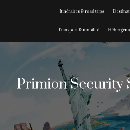
Itinéraires & road trips
Destinat
Transport & mobilité
Hébergeme
Primion Security S