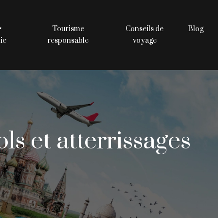
&
Tourisme
Conseils de
Blog
ie
responsable
voyage
ls et atterrissages