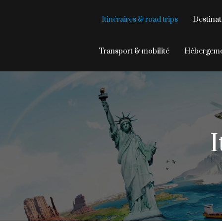
Itinéraires & road trips
Destinat
Transport & mobilité
Hébergeme
I