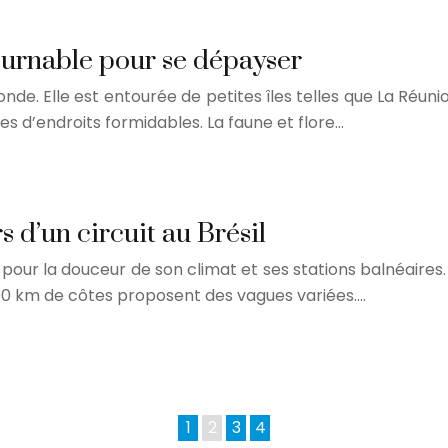
ournable pour se dépayser
de. Elle est entourée de petites îles telles que La Réuni
 d’endroits formidables. La faune et flore…
s d’un circuit au Brésil
l pour la douceur de son climat et ses stations balnéaire
00 km de côtes proposent des vagues variées….
1
2
3
4