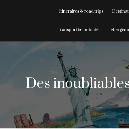
Itinéraires & road trips
Destinat
Transport & mobilité
Hébergeme
Des inoubliables