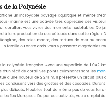
 de la Polynésie
ffiche un incroyable paysage aquatique et mérite d’êtr
e sous-marine est une activité très appréciée des visiteu
rallien, vous vivrez des moments inoubliables. De juill
ond à la reproduction de ces cétacés dans cette région.
de Rangiroa, des raies manta, des tortues de mer ou enco
s. En famille ou entre amis, vous y passerez d’agréables 
de la Polynésie française. Avec une superficie de 1 042 k
d’un récif de corail. Ses points culminants sont les
mont
tué à une hauteur de 2 241 m. Il présente un circuit plus d
bles conduisent vers des grottes et des cascades. Durant
s plus délicats. N’oubliez tout de même pas de vous fai
s les îles Marquises. De par ces activités, votre emploi d