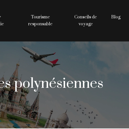
&
Tourisme
Conseils de
Blog
ie
responsable
voyage
les polynésiennes