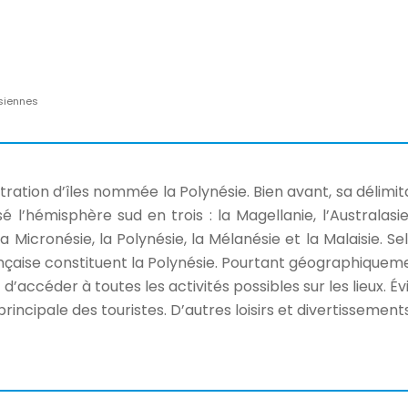
ésiennes
ration d’îles nommée la Polynésie. Bien avant, sa délimita
é l’hémisphère sud en trois : la Magellanie, l’Australas
la Micronésie, la Polynésie, la Mélanésie et la Malaisie. Se
rançaise constituent la Polynésie. Pourtant géographiquemen
accéder à toutes les activités possibles sur les lieux. É
on principale des touristes. D’autres loisirs et divertisse