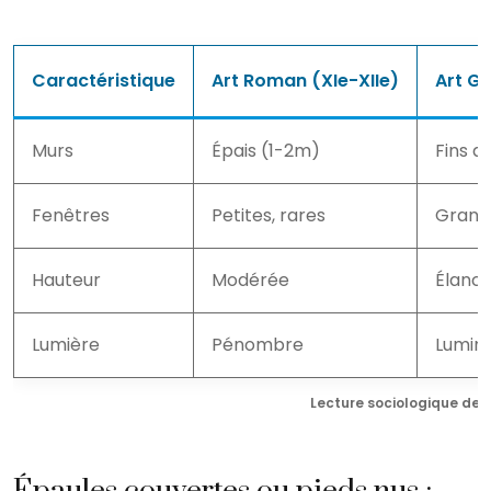
Caractéristique
Art Roman (XIe-XIIe)
Art Go
Murs
Épais (1-2m)
Fins a
Fenêtres
Petites, rares
Grande
Hauteur
Modérée
Élanc
Lumière
Pénombre
Lumino
Lecture sociologique des 
Épaules couvertes ou pieds nus :